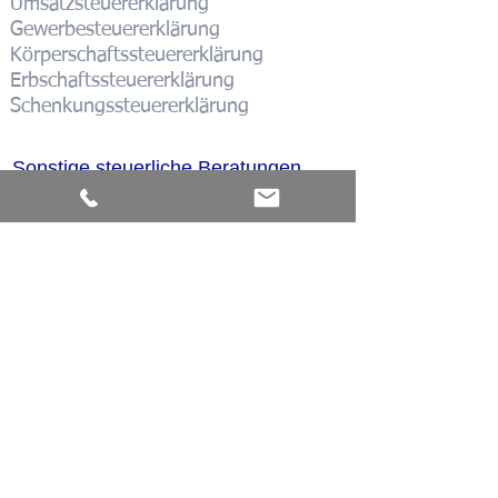
Umsatzsteuererklärung
Gewerbesteuererklärung
Körperschaftssteuererklärung
Erbschaftssteuererklärung
Schenkungssteuererklärung
Sonstige steuerliche Beratungen
Beratung in allen steuerrechtlichen
Fragen
Prüfung von Steuerbescheiden aller
Art
Stundungsanträge
Anträge auf Anpassung der
Steuervorauszahlung
Rechtsbehelfsverfahren bei
Finanzämtern in allen Steuersachen
Vertretung vor Finanzgerichten
Betreuung bei diversen Prüfungen, z.